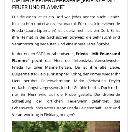
DIE NEUE FEUERWEHRSERIE „FRIEDA – MIT
FEUER UND FLAMME“
Für die einen ist es ein Dorf wie jedes andere auch: Liebitz.
Klein, schön und etwas verschnarcht. Für die alleinerziehende
Frieda (Laura Lippmann) ist Liebitz mehr als ein Dorf. Es ist
ihre Heimat in der Sächsischen Schweiz, die Sehnsucht und
Verantwortung bedeutet. Und eine innere Zerreißprobe.
In der neuen SAT.1-Vorabendserie
„Frieda – Mit Feuer und
Flamme“
pocht das Herz der Intensivkrankenschwester
Frieda für zwei Männerherzen. Da ist ihre alte Liebe,
Bürgermeister Felix (Christopher Kohn), der immer wieder ihr
Herz berührt. Feuerwehrmann Mirko (Sebastian Deyle)
entfacht längst vergessene, frische Gefühle bei ihr. Doch nicht
nur ihr Herz wird auf die Probe gestellt: Die drohende
Schließung der örtlichen Feuerwehr gefährdet das
Lebenswerk ihres Vaters. Kann Frieda Leidenschaft, Herz und
Verantwortung in Einklang bringen?