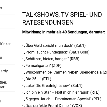
er
TALKSHOWS, TV SPIEL- UND
RATESENDUNGEN
Mitwirkung in mehr als 40 Sendungen, darunter:
lünker
· „Über Geld spricht man doch“ (Sat.1)
· „Promi sucht Hundeglück“ (Sat.1 Gold)
er
· „Schätzen, bieten, bangen“ (RBB)
· „Fernsehgarten“ (ZDF)
hardy
· „Willkommen bei Carmen Nebel“ Spendengala (Z
· „Die 25 …“ (RTL)
her,
· „Luke! Die Greatnightshow“ (Sat.1)
uer
· „Ich bin ein Star – Holt mich hier raus!“ (RTL)
· „5 gegen Jauch – Prominenten Special“ (RTL)
g
· „Das perfekte Promi Dinner“ (VOX)