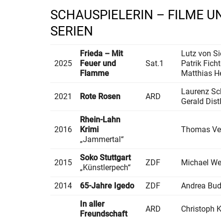
SCHAUSPIELERIN – FILME U
SERIEN
Frieda – Mit
Lutz von Si
2025
Feuer und
Sat.1
Patrik Ficht
Flamme
Matthias H
Laurenz Sch
2021
Rote Rosen
ARD
Gerald Dist
Rhein-Lahn
2016
Krimi
Thomas Ve
„Jammertal“
Soko Stuttgart
2015
ZDF
Michael W
„Künstlerpech“
2014
65-Jahre Igedo
ZDF
Andrea Bu
In aller
ARD
Christoph K
Freundschaft