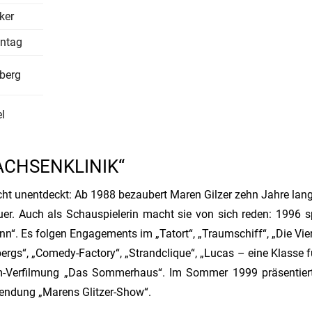
ker
nntag
sberg
l
ACHSENKLINIK“
cht unentdeckt: Ab 1988 bezaubert Maren Gilzer zehn Jahre lang
er. Auch als Schauspielerin macht sie von sich reden: 1996 sp
nn“. Es folgen Engagements im „Tatort“, „Traumschiff“, „Die Vier
bergs“, „Comedy-Factory“, „Strandclique“, „Lucas – eine Klasse fü
öm-Verfilmung „Das Sommerhaus“. Im Sommer 1999 präsentiert
endung „Marens Glitzer-Show“.