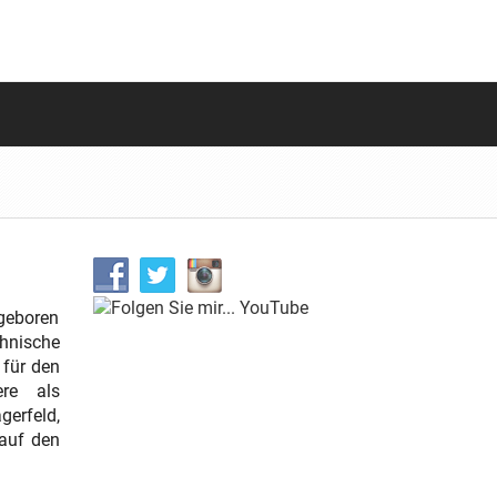
 geboren
hnische
 für den
ere als
gerfeld,
 auf den