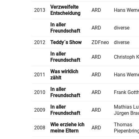
Verzweifelte
2013
ARD
Hans Wern
Entscheidung
In aller
ARD
diverse
Freundschaft
2012
Teddy´s Show
ZDFneo
diverse
In aller
ARD
Christoph K
Freundschaft
Was wirklich
2011
ARD
Hans Wern
zählt
In aller
2010
ARD
Frank Gott
Freundschaft
In aller
Mathias Lut
2009
ARD
Freundschaft
Jürgen Bra
Wie erziehe ich
Thomas
2008
ARD
meine Eltern
Piepenbrin