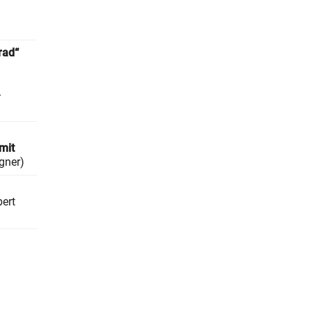
rad“
-
mit
gner)
ert