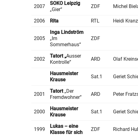
SOKO Leipzig
2007
ZDF
Michel Bie
„Gier“
2006
Rita
RTL
Heidi Kranz
Inga Lindström
2005
„Im
ZDF
Sommerhaus“
Tatort „
Ausser
2002
ARD
Olaf Kreins
Kontrolle“
Hausmeister
Sat.1
Geriet Schi
Krause
Tatort
„Der
2001
ARD
Peter Fratz
Fremdwohner“
Hausmeister
2000
Sat.1
Geriet Schi
Krause
Lukas – eine
1999
ZDF
Richard Hu
Klasse für sich