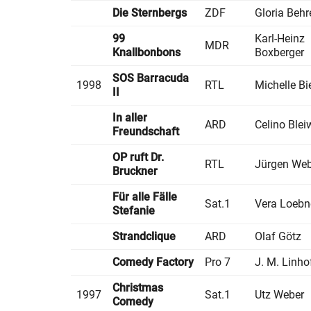
Die Sternbergs
ZDF
Gloria Behr
99
Karl-Heinz
MDR
Knallbonbons
Boxberger
SOS Barracuda
1998
RTL
Michelle B
II
In aller
ARD
Celino Blei
Freundschaft
OP ruft Dr.
RTL
Jürgen Web
Bruckner
Für alle Fälle
Sat.1
Vera Loebn
Stefanie
Strandclique
ARD
Olaf Götz
Comedy Factory
Pro 7
J. M. Linho
Christmas
1997
Sat.1
Utz Weber
Comedy