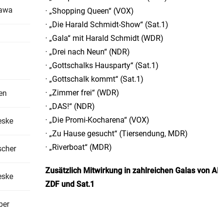
lawa
· „Shopping Queen“ (VOX)
· „Die Harald Schmidt-Show“ (Sat.1)
· „Gala“ mit Harald Schmidt (WDR)
· „Drei nach Neun“ (NDR)
· „Gottschalks Hausparty“ (Sat.1)
· „Gottschalk kommt“ (Sat.1)
· „Zimmer frei“ (WDR)
en
· „DAS!“ (NDR)
· „Die Promi-Kocharena“ (VOX)
eske
· „Zu Hause gesucht“ (Tiersendung, MDR)
· „Riverboat“ (MDR)
scher
Zusätzlich Mitwirkung in zahlreichen Galas von A
eske
ZDF und Sat.1
ber