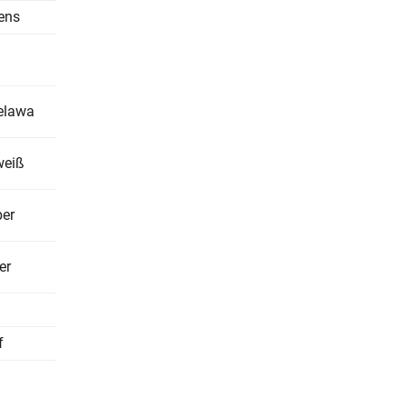
ens
ielawa
weiß
er
er
f