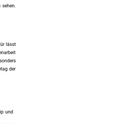
u sehen.
ür lässt
enarbeit
esonders
etag der
ip und