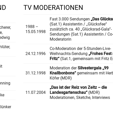
ND
TV MODERATIONEN
Fast 3.000 Sendungen
„Das Glücks
(Sat.1) Assistentin / „Glücksfee“
1988 –
cherer,
zusätzlich ca. 40 „Glücksrad-Gala“-
15.05.1998
e,
Sendungen (Sat.1) Assistentin / Co
edwig
Moderatorin
lüter,
Co-Moderation der 5-Stunden-Live-
l
24.12.1996
Weihnachts-Sendung
„Frohes Fest 
Fritz“
(Sat.1, gemeinsam mit Fritz E
it
Moderation der
Silvestergala „99
31.12.1998
Knallbonbons“
gemeinsam mit Herb
Köfer (MDR)
enning
„Das ist der Reiz von Zeitz – die
11.07.2004
Landesgartenschau“
(MDR)
dke
Moderationen, Sketche, Interviews
lünker